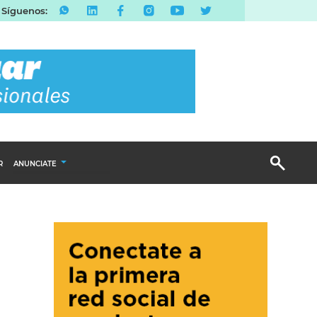
Síguenos:
R
ANUNCIATE
Publicidad Display
Email Marketing
Branded Content
Publicidad Revista