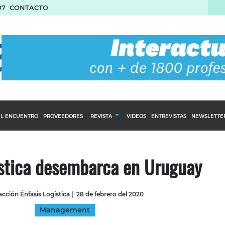
07
CONTACTO
L ENCUENTRO
PROVEEDORES
REVISTA
VIDEOS
ENTREVISTAS
NEWSLETTE
Calendario Editorial
to y compras
Ediciones Anteriores
stica desembarca en Uruguay
nventarios
inistro del Agro
cción Énfasis Logística
|
28 de febrero del 2020
stribución
Management