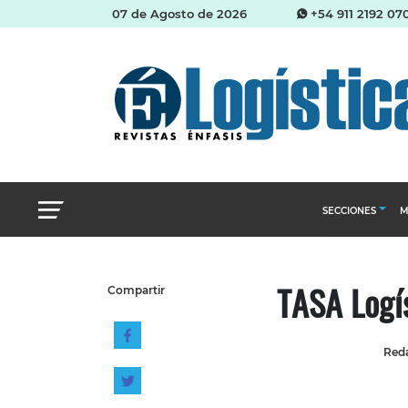
07 de Agosto de 2026
+54 911 2192 07
SECCIONES
M
Abastecimien
TASA Logí
Compartir
Almacenes e i
Cadena de Sum
Reda
Logística y di
Management