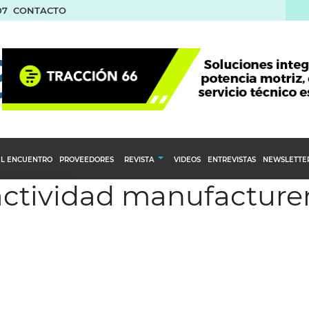
07
CONTACTO
L ENCUENTRO
PROVEEDORES
REVISTA
VIDEOS
ENTREVISTAS
NEWSLETTE
 actividad manufacture
Calendario Editorial
to y compras
Ediciones Anteriores
nventarios
inistro del Agro
stribución