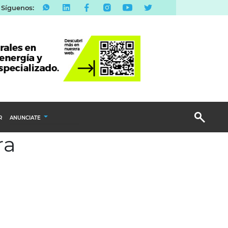
Síguenos:
R
ANUNCIATE
ra
Publicidad Display
Email Marketing
Branded Content
Publicidad Revista