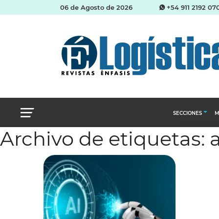
06 de Agosto de 2026
+54 911 2192 07
SECCIONES
M
Archivo de etiquetas:
Abastecimien
Almacenes e i
Cadena de Sum
Logística y di
Management