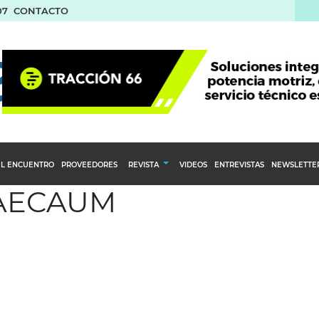
07
CONTACTO
L ENCUENTRO
PROVEEDORES
REVISTA
VIDEOS
ENTREVISTAS
NEWSLETTE
: AECAUM
Calendario Editorial
to y compras
Ediciones Anteriores
nventarios
inistro del Agro
stribución