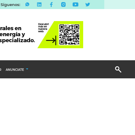
Síguenos:
R
ANUNCIATE
Publicidad Display
Email Marketing
Branded Content
Publicidad Revista