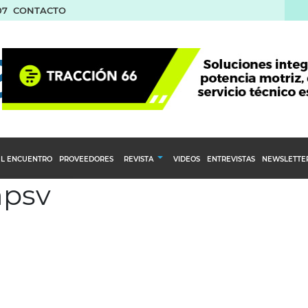
07
CONTACTO
L ENCUENTRO
PROVEEDORES
REVISTA
VIDEOS
ENTREVISTAS
NEWSLETTE
apsv
Calendario Editorial
to y compras
Ediciones Anteriores
nventarios
inistro del Agro
stribución