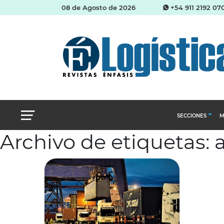
08 de Agosto de 2026
+54 911 2192 07
SECCIONES
M
Archivo de etiquetas: 
Abastecimien
Almacenes e i
Cadena de Sum
Logística y di
Management