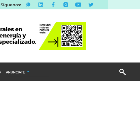
Síguenos:
R
ANUNCIATE
Publicidad Display
Email Marketing
Branded Content
Publicidad Revista