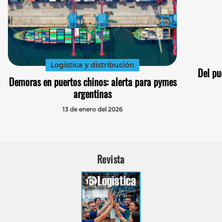
Logística y distribución
Del pu
Demoras en puertos chinos: alerta para pymes
argentinas
13 de enero del 2026
Revista