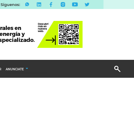
Síguenos:
R
ANUNCIATE
Publicidad Display
Email Marketing
Branded Content
Publicidad Revista