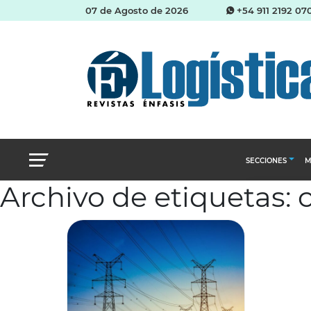
07 de Agosto de 2026
+54 911 2192 07
SECCIONES
M
Archivo de etiquetas: 
Abastecimien
Almacenes e i
Cadena de Sum
Logística y di
Management