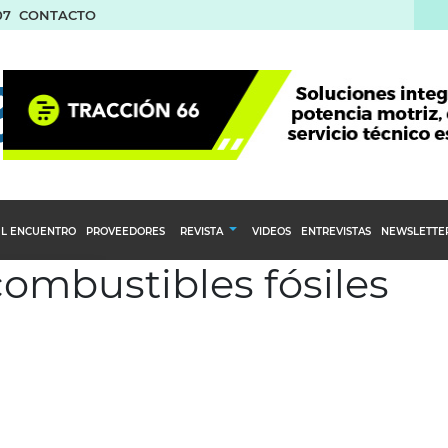
07
CONTACTO
L ENCUENTRO
PROVEEDORES
REVISTA
VIDEOS
ENTREVISTAS
NEWSLETTE
combustibles fósiles
Calendario Editorial
to y compras
Ediciones Anteriores
nventarios
inistro del Agro
stribución