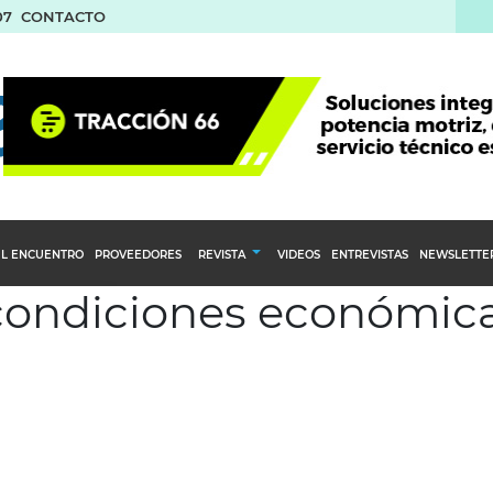
07
CONTACTO
L ENCUENTRO
PROVEEDORES
REVISTA
VIDEOS
ENTREVISTAS
NEWSLETTE
 condiciones económic
Calendario Editorial
to y compras
Ediciones Anteriores
nventarios
inistro del Agro
stribución