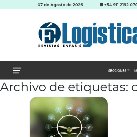
07 de Agosto de 2026
+54 911 2192 07
SECCIONES
M
Archivo de etiquetas:
Abastecimien
Almacenes e i
Cadena de Sum
Logística y di
Management