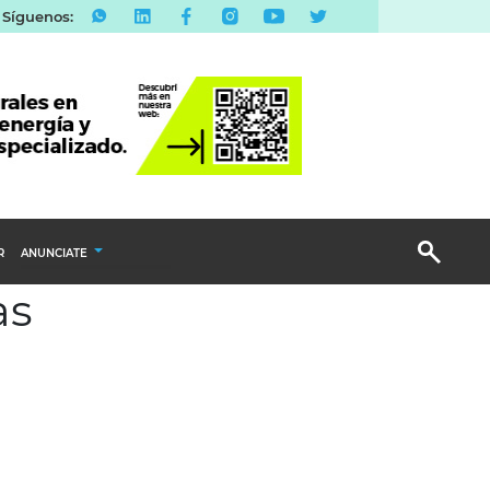
Síguenos:
R
ANUNCIATE
as
Publicidad Display
Email Marketing
Branded Content
Publicidad Revista