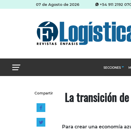
07 de Agosto de 2026
+54 911 2192 07
SECCIONES
M
Abastecimien
La transición de
Compartir
Almacenes e i
Cadena de Sum
Logística y di
Management
Para crear una economía azul