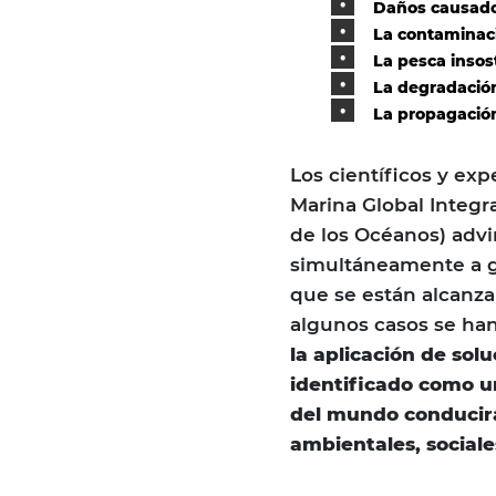
Daños causados
La contaminaci
La pesca insos
La degradación
La propagación
Los científicos y ex
Marina Global Integ
de los Océanos) adv
simultáneamente a g
que se están alcanza
algunos casos se ha
la aplicación de sol
identificado como u
del mundo conducir
ambientales, social