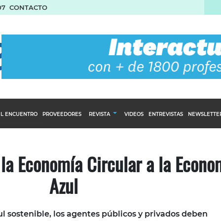
07
CONTACTO
L ENCUENTRO
PROVEEDORES
REVISTA
VIDEOS
ENTREVISTAS
NEWSLETTE
Calendario Editorial
to y compras
Ediciones Anteriores
 la Economía Circular a la Econo
nventarios
Azul
inistro del Agro
stribución
 sostenible, los agentes públicos y privados deben