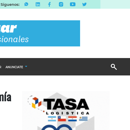
Síguenos:
R
ANUNCIATE
Publicidad Display
mía
Email Marketing
Branded Content
Publicidad Revista