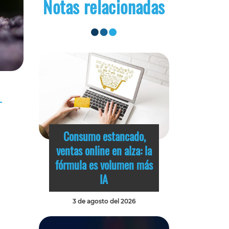
Notas relacionadas
Consumo estancado,
ventas online en alza: la
fórmula es volumen más
IA
3 de agosto del 2026