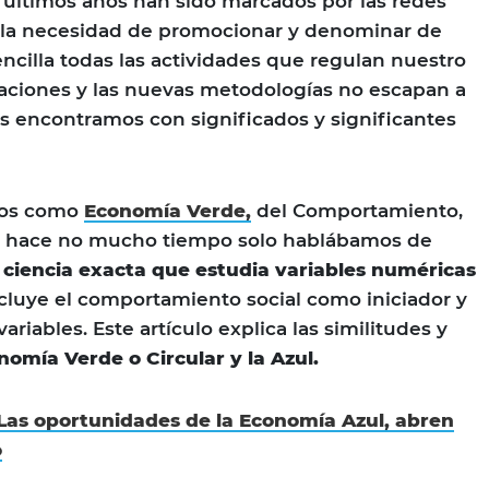
s últimos años han sido marcados por las redes
s, la necesidad de promocionar y denominar de
encilla todas las actividades que regulan nuestro
izaciones y las nuevas metodologías no escapan a
os encontramos con significados y significantes
tos como
Economía Verde,
del Comportamiento,
ta hace no mucho tiempo solo hablábamos de
iencia exacta que estudia variables numéricas
cluye el comportamiento social como iniciador y
ariables. Este artículo explica las similitudes y
nomía Verde o Circular y la Azul.
Las oportunidades de la Economía Azul, abren
o