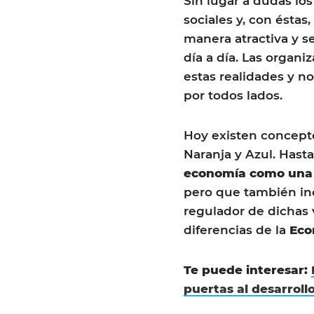
Sin lugar a dudas lo
sociales y, con ésta
manera atractiva y s
día a día. Las organ
estas realidades y n
por todos lados.
Hoy existen concep
Naranja y Azul. Has
economía como una c
pero que también in
regulador de dichas v
diferencias de la
Eco
Te puede interesar:
puertas al desarroll