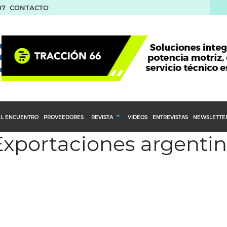
07
CONTACTO
L ENCUENTRO
PROVEEDORES
REVISTA
VIDEOS
ENTREVISTAS
NEWSLETTE
 Exportaciones argenti
Calendario Editorial
to y compras
Ediciones Anteriores
nventarios
inistro del Agro
stribución