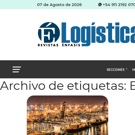
07 de Agosto de 2026
+54 911 2192 07
SECCIONES
M
Archivo de etiquetas:
Abastecimien
Almacenes e i
Cadena de Sum
Logística y di
Management