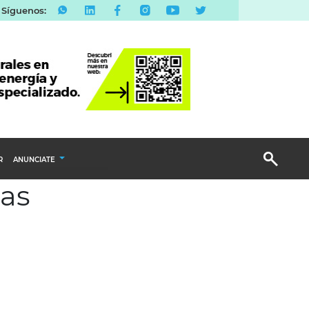
Síguenos:
R
ANUNCIATE
nas
Publicidad Display
Email Marketing
Branded Content
Publicidad Revista