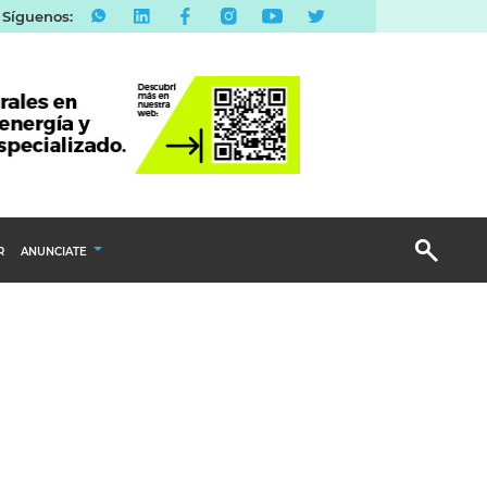
Síguenos:
R
ANUNCIATE
Publicidad Display
Email Marketing
Branded Content
Publicidad Revista