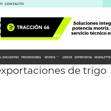
07
CONTACTO
L ENCUENTRO
PROVEEDORES
REVISTA
VIDEOS
ENTREVISTAS
NEWSLETTE
exportaciones de trigo
Calendario Editorial
to y compras
Ediciones Anteriores
nventarios
inistro del Agro
stribución