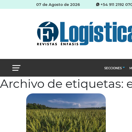
07 de Agosto de 2026
+54 911 2192 07
SECCIONES
M
Archivo de etiquetas: 
Abastecimien
Almacenes e i
Cadena de Sum
Logística y di
Management