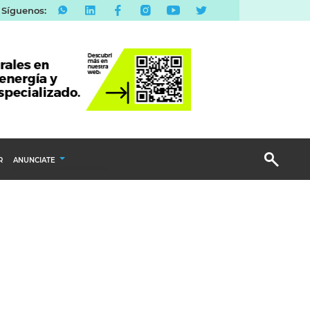
Síguenos:
R
ANUNCIATE
Publicidad Display
Email Marketing
Branded Content
Publicidad Revista