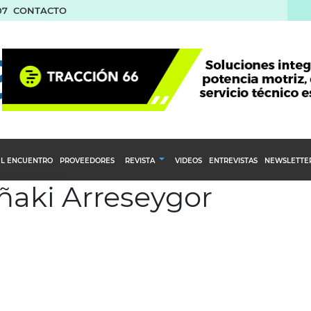
07
CONTACTO
L ENCUENTRO
PROVEEDORES
REVISTA
VIDEOS
ENTREVISTAS
NEWSLETTE
Iñaki Arreseygor
Calendario Editorial
to y compras
Ediciones Anteriores
nventarios
inistro del Agro
stribución