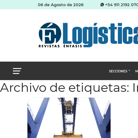
06 de Agosto de 2026
+54 911 2192 07
SECCIONES
M
Archivo de etiquetas: 
Abastecimien
Almacenes e i
Cadena de Sum
Logística y di
Management