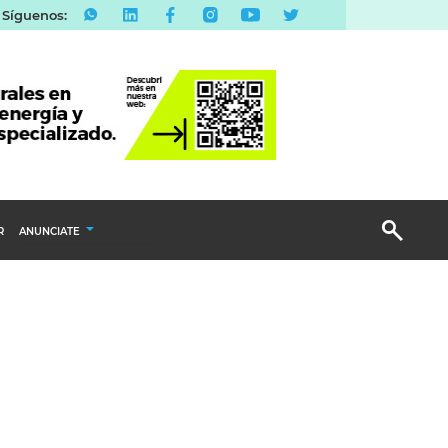
Síguenos:
R
ANUNCIATE
Publicidad Display
Email Marketing
Branded Content
Publicidad Revista