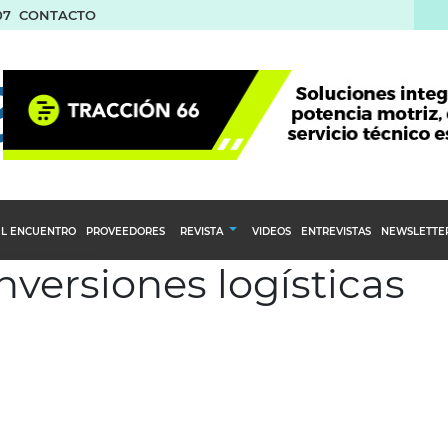
07
CONTACTO
L ENCUENTRO
PROVEEDORES
REVISTA
VIDEOS
ENTREVISTAS
NEWSLETTE
nversiones logísticas
Calendario Editorial
to y compras
Ediciones Anteriores
nventarios
inistro del Agro
stribución