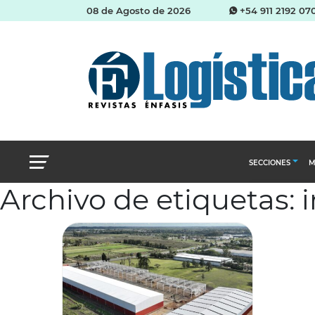
08 de Agosto de 2026
+54 911 2192 07
SECCIONES
M
Archivo de etiquetas: i
Abastecimien
Almacenes e i
Cadena de Sum
Logística y di
Management