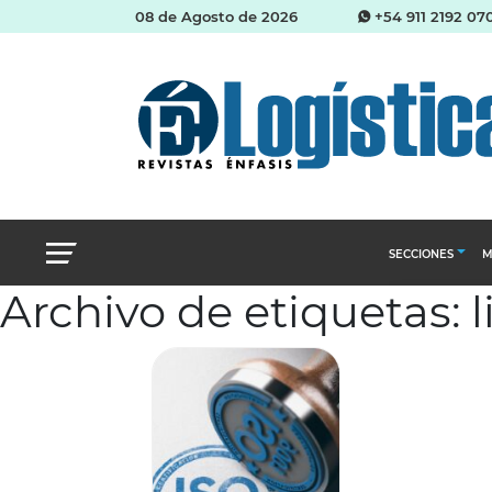
08 de Agosto de 2026
+54 911 2192 07
SECCIONES
M
Archivo de etiquetas: 
Abastecimien
Almacenes e i
Cadena de Sum
Logística y di
Management