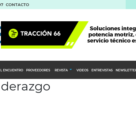
07
CONTACTO
L ENCUENTRO
PROVEEDORES
REVISTA
VIDEOS
ENTREVISTAS
NEWSLETTE
liderazgo
Calendario Editorial
to y compras
Ediciones Anteriores
nventarios
inistro del Agro
stribución