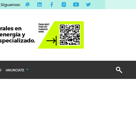
Síguenos:
R
ANUNCIATE
Publicidad Display
Email Marketing
Branded Content
Publicidad Revista