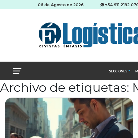
06 de Agosto de 2026
+54 911 2192 07
SECCIONES
M
Archivo de etiquetas: 
Abastecimien
Almacenes e i
Cadena de Sum
Logística y di
Management