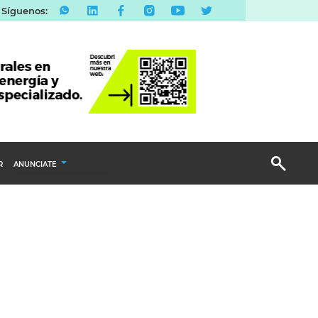
Síguenos:
R
ANUNCIATE
Publicidad Display
Email Marketing
Branded Content
Publicidad Revista