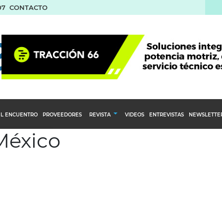
07
CONTACTO
L ENCUENTRO
PROVEEDORES
REVISTA
VIDEOS
ENTREVISTAS
NEWSLETTE
México
Calendario Editorial
to y compras
Ediciones Anteriores
nventarios
inistro del Agro
stribución