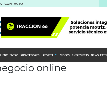
07
CONTACTO
L ENCUENTRO
PROVEEDORES
REVISTA
VIDEOS
ENTREVISTAS
NEWSLETTE
negocio online
Calendario Editorial
to y compras
Ediciones Anteriores
nventarios
inistro del Agro
stribución