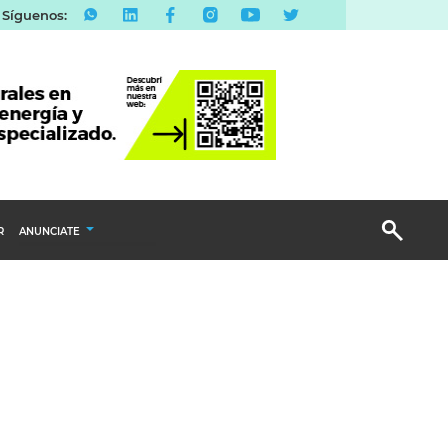
Síguenos:
R
ANUNCIATE
Publicidad Display
Email Marketing
Branded Content
Publicidad Revista