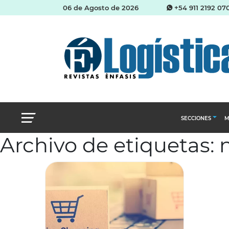
06 de Agosto de 2026
+54 911 2192 07
SECCIONES
M
Archivo de etiquetas: 
Abastecimien
Almacenes e i
Cadena de Sum
Logística y di
Management