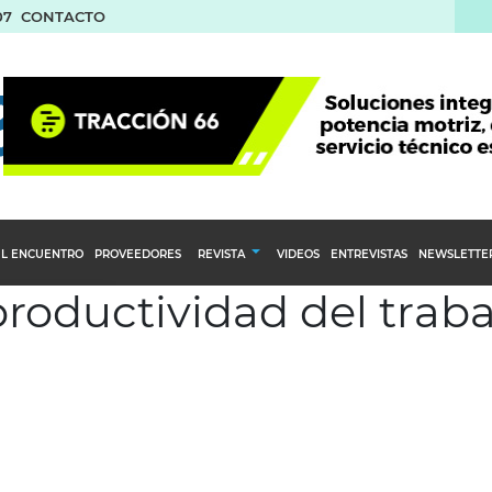
07
CONTACTO
L ENCUENTRO
PROVEEDORES
REVISTA
VIDEOS
ENTREVISTAS
NEWSLETTE
productividad del trab
Calendario Editorial
to y compras
Ediciones Anteriores
nventarios
inistro del Agro
stribución