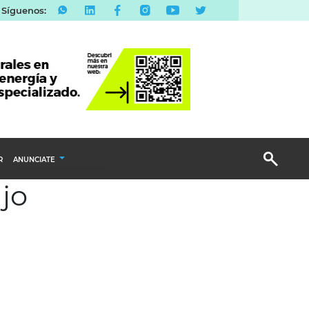
Síguenos:
R
ANUNCIATE
ajo
Publicidad Display
Email Marketing
Branded Content
Publicidad Revista