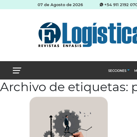
07 de Agosto de 2026
+54 911 2192 07
SECCIONES
M
Archivo de etiquetas: 
Abastecimien
Almacenes e i
Cadena de Sum
Logística y di
Management