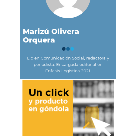
Marizú Olivera
Orquera
Lic en Comunicación Social, redactora y
periodista. Encargada editorial en
Énfasis Logística 2021.