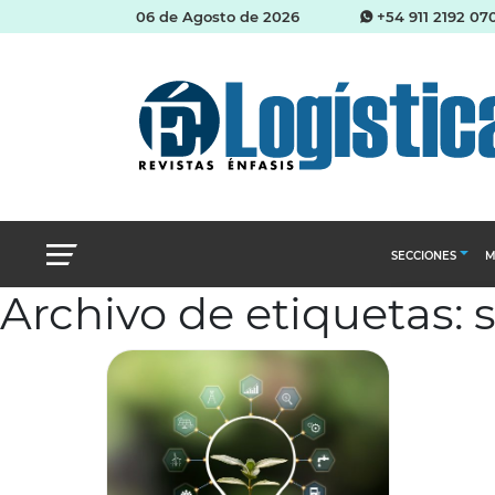
06 de Agosto de 2026
+54 911 2192 07
SECCIONES
M
Archivo de etiquetas: 
Abastecimien
Almacenes e i
Cadena de Sum
Logística y di
Management