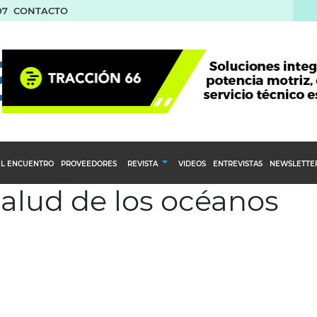
07
CONTACTO
L ENCUENTRO
PROVEEDORES
REVISTA
VIDEOS
ENTREVISTAS
NEWSLETTE
salud de los océanos
Calendario Editorial
to y compras
Ediciones Anteriores
nventarios
inistro del Agro
stribución