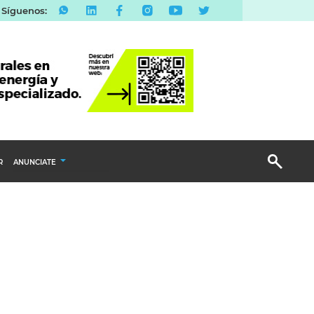
Síguenos:
R
ANUNCIATE
Publicidad Display
Email Marketing
Branded Content
Publicidad Revista