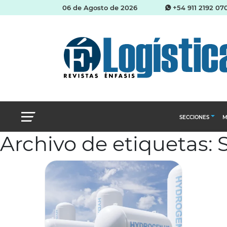
06 de Agosto de 2026
+54 911 2192 07
SECCIONES
M
Archivo de etiquetas: 
Abastecimien
Almacenes e i
Cadena de Sum
Logística y di
Management