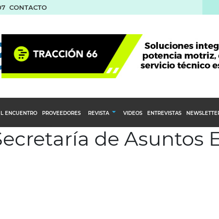
07
CONTACTO
L ENCUENTRO
PROVEEDORES
REVISTA
VIDEOS
ENTREVISTAS
NEWSLETTE
Secretaría de Asuntos 
Calendario Editorial
to y compras
Ediciones Anteriores
nventarios
inistro del Agro
stribución