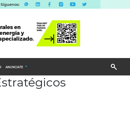
Síguenos:
R
ANUNCIATE
Estratégicos
Publicidad Display
Email Marketing
Branded Content
Publicidad Revista