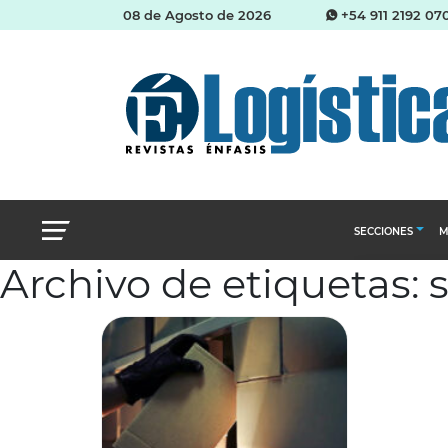
08 de Agosto de 2026
+54 911 2192 07
SECCIONES
M
Archivo de etiquetas: 
Abastecimien
Almacenes e i
Cadena de Sum
Logística y di
Management