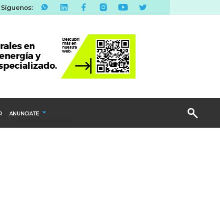
Síguenos:
R
ANUNCIATE
Publicidad Display
Email Marketing
Branded Content
Publicidad Revista