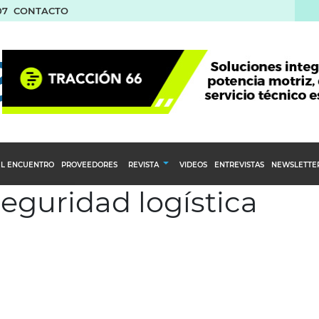
07
CONTACTO
L ENCUENTRO
PROVEEDORES
REVISTA
VIDEOS
ENTREVISTAS
NEWSLETTE
seguridad logística
Calendario Editorial
to y compras
Ediciones Anteriores
nventarios
inistro del Agro
stribución