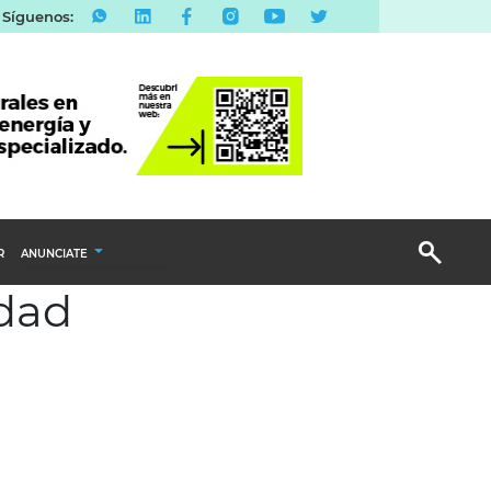
Síguenos:
R
ANUNCIATE
idad
Publicidad Display
Email Marketing
Branded Content
Publicidad Revista