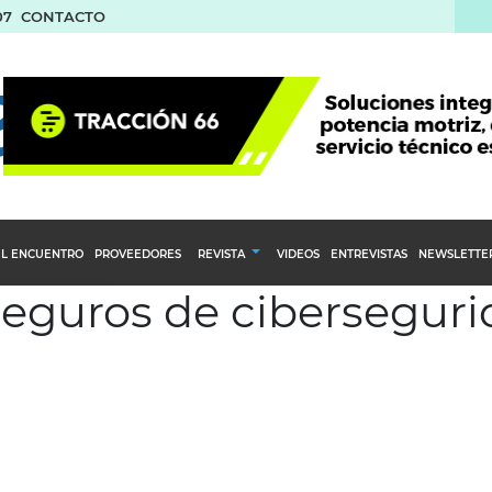
07
CONTACTO
L ENCUENTRO
PROVEEDORES
REVISTA
VIDEOS
ENTREVISTAS
NEWSLETTE
 seguros de cibersegur
Calendario Editorial
to y compras
Ediciones Anteriores
nventarios
inistro del Agro
stribución