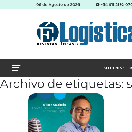
06 de Agosto de 2026
+54 911 2192 07
SECCIONES
M
Archivo de etiquetas:
Abastecimien
Almacenes e i
Cadena de Sum
Logística y di
Management