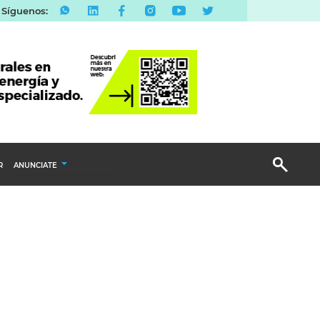
Síguenos:
R
ANUNCIATE
Publicidad Display
Email Marketing
Branded Content
Publicidad Revista