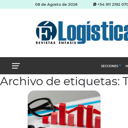
08 de Agosto de 2026
+54 911 2192 07
SECCIONES
M
Archivo de etiquetas:
Abastecimien
Almacenes e i
Cadena de Sum
Logística y di
Management