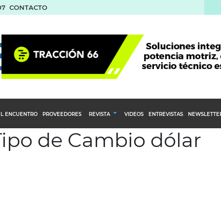
07
CONTACTO
L ENCUENTRO
PROVEEDORES
REVISTA
VIDEOS
ENTREVISTAS
NEWSLETTE
 Tipo de Cambio dólar
Calendario Editorial
to y compras
Ediciones Anteriores
nventarios
inistro del Agro
stribución