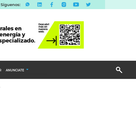
Síguenos:
R
ANUNCIATE
o
Publicidad Display
Email Marketing
Branded Content
Publicidad Revista