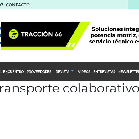
07
CONTACTO
L ENCUENTRO
PROVEEDORES
REVISTA
VIDEOS
ENTREVISTAS
NEWSLETTE
transporte colaborativ
Calendario Editorial
to y compras
Ediciones Anteriores
nventarios
inistro del Agro
stribución