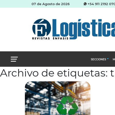
07 de Agosto de 2026
+54 911 2192 07
SECCIONES
M
Archivo de etiquetas: 
Abastecimien
Almacenes e i
Cadena de Sum
Logística y di
Management