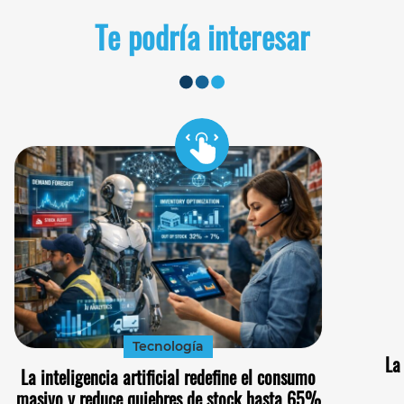
Te podría interesar
Tecnología
La
La inteligencia artificial redefine el consumo
masivo y reduce quiebres de stock hasta 65%