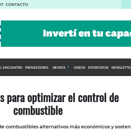
07
CONTACTO
L ENCUENTRO
PROVEEDORES
REVISTA
VIDEOS
ENTREVISTAS
NEWSLETTE
Calendario Editorial
to y compras
Ediciones Anteriores
s para optimizar el control de
nventarios
combustible
inistro del Agro
stribución
 de combustibles alternativos más económicos y sosten