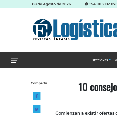
08 de Agosto de 2026
+54 911 2192 07
SECCIONES
M
Abastecimien
10 consejo
Compartir
Almacenes e i
Cadena de Sum
Logística y di
Management
Comienzan a existir ofertas