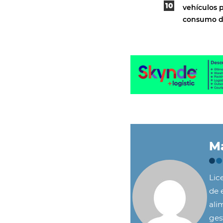
vehículos p
consumo d
Ma
Lic
de e
ali
ges