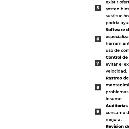
existir of
sostenibles
sustitución
podría ayud
Software d
especializa
herramienta
uso de com
Control de
evitar el 
velocidad.
Rastreo d
mantenimie
problemas 
insumo.
Auditorías
consumo de
mejora.
Revisión d