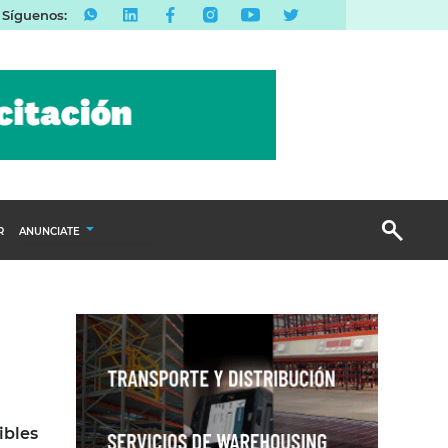
Síguenos:
R
ANUNCIATE
Publicidad Display
Email Marketing
Branded Content
Publicidad Revista
ibles