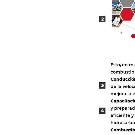
Esto, en mu
combustibl
Conducción
de la veloc
mejora la e
Capacitaci
y preparad
eficiente 
hidrocarbu
Combustibl