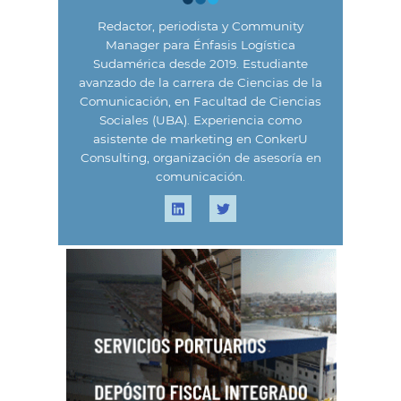
Redactor, periodista y Community
Manager para Énfasis Logística
Sudamérica desde 2019. Estudiante
avanzado de la carrera de Ciencias de la
Comunicación, en Facultad de Ciencias
Sociales (UBA). Experiencia como
asistente de marketing en ConkerU
Consulting, organización de asesoría en
comunicación.