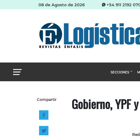
08 de Agosto de 2026
+54 911 2192 07
SECCIONES
M
Abastecimien
Gobierno, YPF y
Compartir
Almacenes e i
Cadena de Sum
Logística y di
Management
Reda