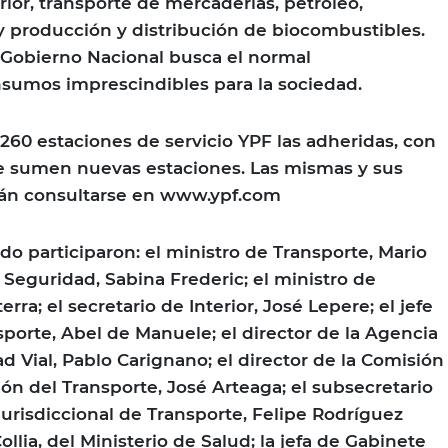
ior, transporte de mercaderías, petróleo,
 producción y distribución de biocombustibles.
 Gobierno Nacional busca el normal
sumos imprescindibles para la sociedad.
60 estaciones de servicio YPF las adheridas, con
se sumen nuevas estaciones. Las mismas y sus
rán consultarse en www.ypf.com
do participaron: el ministro de Transporte, Mario
 Seguridad, Sabina Frederic; el ministro de
erra; el secretario de Interior, José Lepere; el jefe
porte, Abel de Manuele; el director de la Agencia
d Vial, Pablo Carignano; el director de la Comisión
ón del Transporte, José Arteaga; el subsecretario
jurisdiccional de Transporte, Felipe Rodríguez
llia, del Ministerio de Salud; la jefa de Gabinete