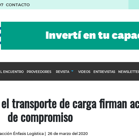
07
CONTACTO
L ENCUENTRO
PROVEEDORES
REVISTA
VIDEOS
ENTREVISTAS
NEWSLETTE
Calendario Editorial
to y compras
Ediciones Anteriores
 el transporte de carga firman a
nventarios
de compromiso
inistro del Agro
stribución
cción Énfasis Logística
|
26 de marzo del 2020