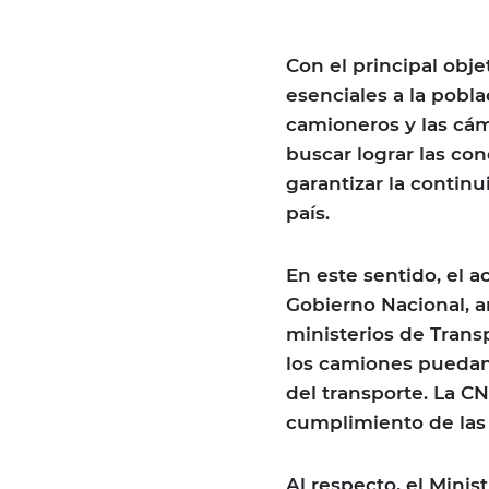
Con el principal obj
esenciales a la pobla
camioneros y las cá
buscar lograr las con
garantizar la continu
país.
En este sentido, el 
Gobierno Nacional, a
ministerios de Transp
los camiones puedan 
del transporte. La CNR
cumplimiento de las
Al respecto, el Minis