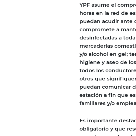
YPF asume el compro
horas en la red de es
puedan acudir ante c
compromete a manten
desinfectadas a toda
mercaderías comestib
y/o alcohol en gel; 
higiene y aseo de lo
todos los conductore
otros que signifique
puedan comunicar dic
estación a fin que es
familiares y/o emple
Es importante destac
obligatorio y que res