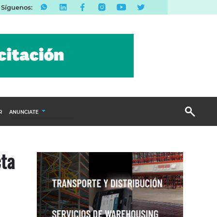
Síguenos:
R
ANUNCIATE
Publicidad Display
cta
Email Marketing
Branded Content
Publicidad Revista