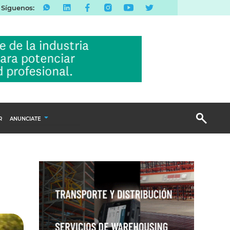
Síguenos:
R
ANUNCIATE
Publicidad Display
Email Marketing
Branded Content
Publicidad Revista