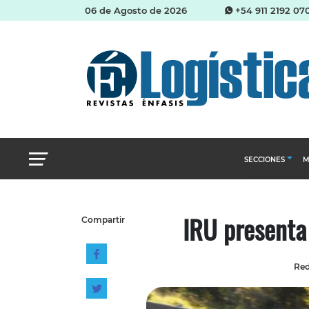
06 de Agosto de 2026
+54 911 2192 07
SECCIONES
M
Abastecimien
IRU presenta
Compartir
Almacenes e i
Cadena de Sum
Red
Logística y di
Management