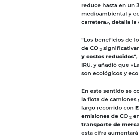
reduce hasta en un 
medioambiental y ec
carretera», detalla l
“Los beneficios de l
de CO
significativ
2
y costos reducidos
”
IRU, y añadió que «L
son ecológicos y ec
En este sentido se c
la flota de camiones
largo recorrido con
E
emisiones de CO
en
2
transporte de merca
esta cifra aumentará