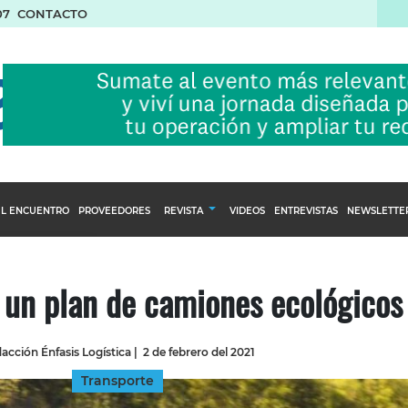
07
CONTACTO
L ENCUENTRO
PROVEEDORES
REVISTA
VIDEOS
ENTREVISTAS
NEWSLETTE
Calendario Editorial
to y compras
Ediciones Anteriores
 un plan de camiones ecológicos
nventarios
inistro del Agro
acción Énfasis Logística
|
2 de febrero del 2021
stribución
Transporte