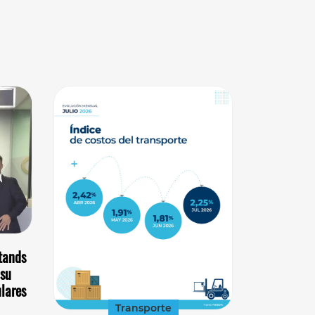
tands
 su
ulares
Transporte