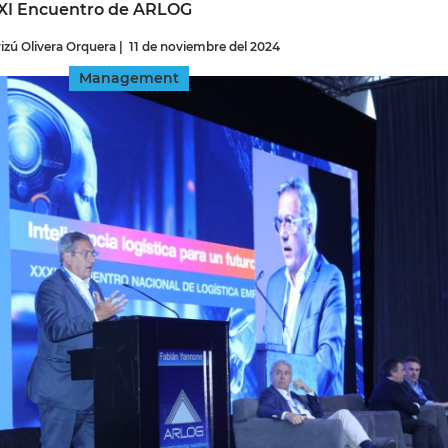
XXI Encuentro de ARLOG
izú Olivera Orquera
|
11 de noviembre del 2024
INGRESAR
Management
SUSCRÍBASE