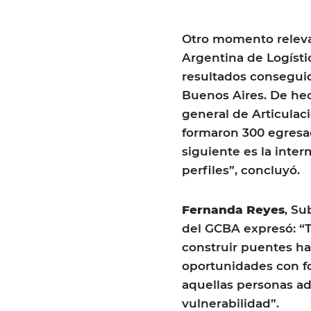
Otro momento releva
Argentina de Logísti
resultados conseguid
Buenos Aires. De he
general de Articulac
formaron 300 egresad
siguiente es la inte
perfiles”, concluyó.
Fernanda Reyes
, Su
del GCBA expresó: “
construir puentes hac
oportunidades con fo
aquellas personas ad
vulnerabilidad”.