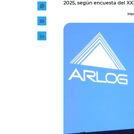
2025, según encuesta del X
Tecnología
Mar
Transporte