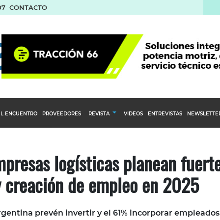
07
CONTACTO
L ENCUENTRO
PROVEEDORES
REVISTA
VIDEOS
ENTREVISTAS
NEWSLETTE
Calendario Editorial
to y compras
Ediciones Anteriores
presas logísticas planean fuert
nventarios
y creación de empleo en 2025
inistro del Agro
stribución
gentina prevén invertir y el 61% incorporar empleados