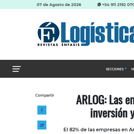
07 de Agosto de 2026
+54 911 2192 07
SECCIONES
M
Abastecimien
ARLOG: Las em
Compartir
Almacenes e i
inversión 
Cadena de Sum
Logística y di
Management
El 82% de las empresas en Ar