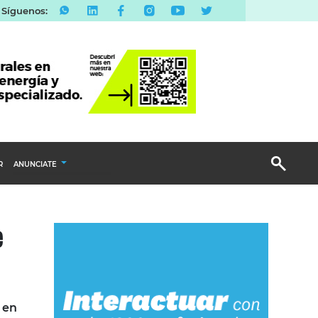
Síguenos:
R
ANUNCIATE
Publicidad Display
e
Email Marketing
Branded Content
Publicidad Revista
 en