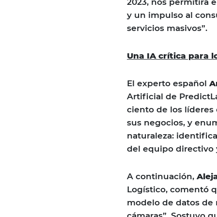
2023, nos permitirá 
y un impulso al con
servicios masivos”.
Una IA crítica para 
El experto español
A
Artificial de Predic
ciento de los líderes
sus negocios, y enum
naturaleza: identifi
del equipo directivo 
A continuación,
Alej
Logístico, comentó 
modelo de datos de 
cámaras”. Sostuvo que