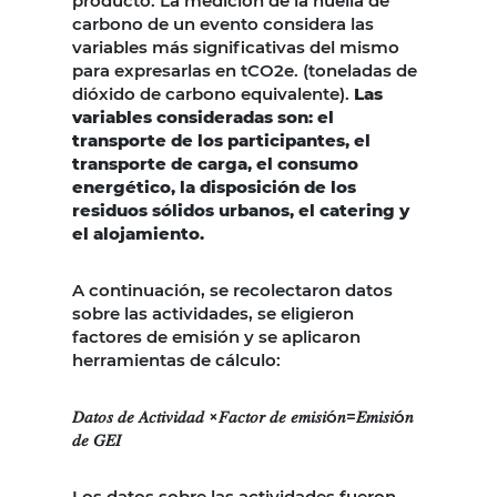
producto. La medición de la huella de
carbono de un evento considera las
variables más significativas del mismo
para expresarlas en tCO2e. (toneladas de
dióxido de carbono equivalente).
Las
variables consideradas son: el
transporte de los participantes, el
transporte de carga, el consumo
energético, la disposición de los
residuos sólidos urbanos, el catering y
el alojamiento.
A continuación, se recolectaron datos
sobre las actividades, se eligieron
factores de emisión y se aplicaron
herramientas de cálculo:
𝐷𝑎𝑡𝑜𝑠 𝑑𝑒 𝐴𝑐𝑡𝑖𝑣𝑖𝑑𝑎𝑑 ×𝐹𝑎𝑐𝑡𝑜𝑟 𝑑𝑒 𝑒𝑚𝑖𝑠𝑖ó𝑛=𝐸𝑚𝑖𝑠𝑖ó𝑛
𝑑𝑒 𝐺𝐸𝐼
Los datos sobre las actividades fueron