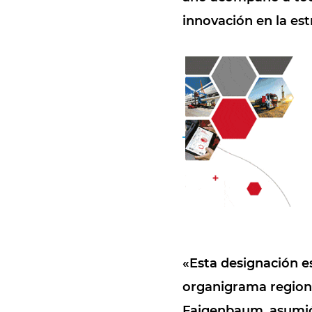
innovación en la es
«Esta designación e
organigrama region
Faigenbaum, asumi