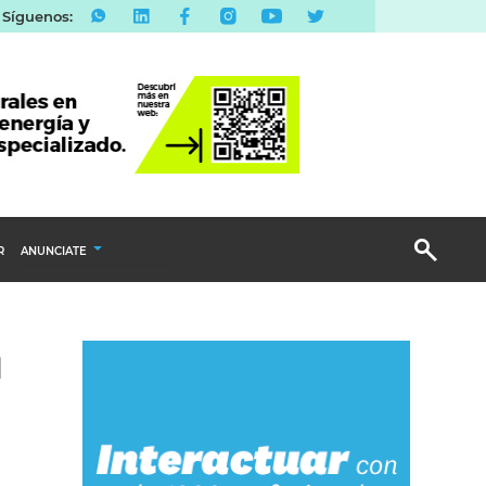
Síguenos:
R
ANUNCIATE
Publicidad Display
n
Email Marketing
Branded Content
Publicidad Revista