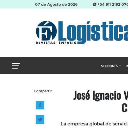
07 de Agosto de 2026
+54 911 2192 07
SECCIONES
M
Abastecimien
José Ignacio V
Compartir
Almacenes e i
C
Cadena de Sum
Logística y di
Management
La empresa global de servici