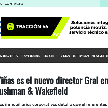
07
CONTACTO
L ENCUENTRO
PROVEEDORES
REVISTA
VIDEOS
ENTREVISTAS
NEWSLETTE
Calendario Editorial
to y compras
Ediciones Anteriores
iñas es el nuevo director Gral e
nventarios
ushman & Wakefield
inistro del Agro
stribución
os inmobiliarios corporativos detalló que el referentes