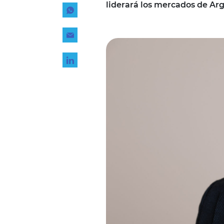
liderará los mercados de Ar
Tecnología
Transporte