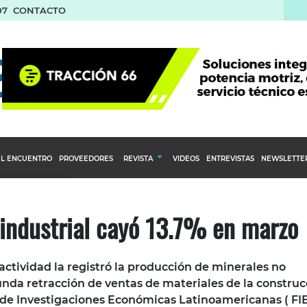
07
CONTACTO
L ENCUENTRO
PROVEEDORES
REVISTA
VIDEOS
ENTREVISTAS
NEWSLETTE
Calendario Editorial
to y compras
Ediciones Anteriores
 industrial cayó 13.7% en marzo
nventarios
inistro del Agro
actividad la registró la producción de minerales no
stribución
unda retracción de ventas de materiales de la construc
de Investigaciones Económicas Latinoamericanas ( FI