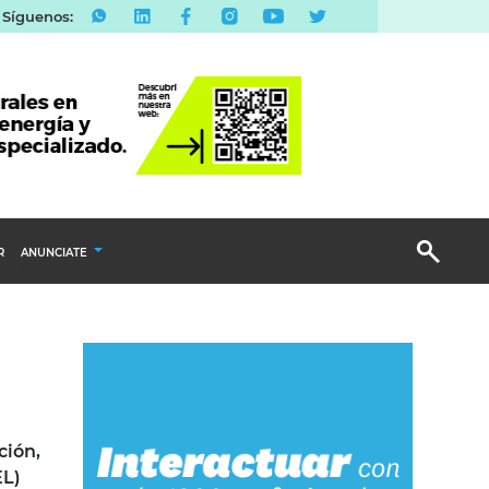
Síguenos:
R
ANUNCIATE
Publicidad Display
Email Marketing
Branded Content
Publicidad Revista
ción,
EL)