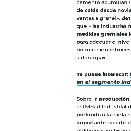
cemento acumulan un
de caída desde novi
ventas a granel», det
que » las industrias
medidas gremiales
l
para adecuar el nivel
un marcado retroceso
siderurgia».
Te puede interesar:
en el segmento indu
Sobre la
producción 
actividad industrial 
profundizó la caída 
importante recorte 
utilitarios-, en las 