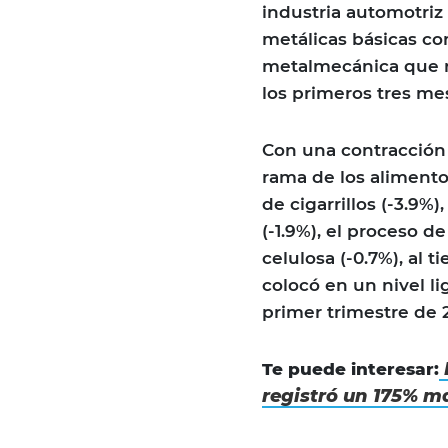
industria automotriz
metálicas básicas con
metalmecánica que re
los primeros tres me
Con una contracción i
rama de los alimento
de cigarrillos (-3.9%
(-1.9%), el proceso d
celulosa (-0.7%), al 
colocó en un nivel li
primer trimestre de 
Te puede interesar:
registró un 175% m