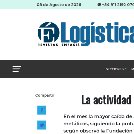
08 de Agosto de 2026
+54 911 2192 07
SECCIONES
M
Abastecimien
La actividad
Compartir
Almacenes e i
Cadena de Sum
En el mes la mayor caída de 
Logística y di
metálicos, siguiendo la prof
Management
según observó la Fundación 