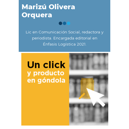
Marizú Olivera
Orquera
Lic en Comunicación Social, redactora y
periodista. Encargada editorial en
Énfasis Logística 2021.