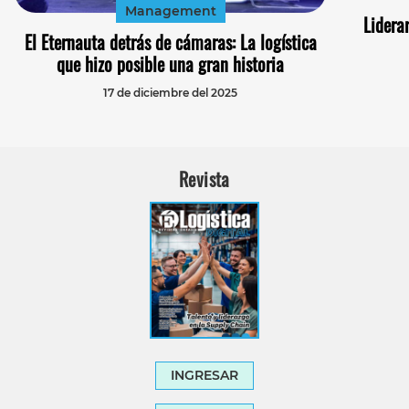
Management
Lidera
El Eternauta detrás de cámaras: La logística
que hizo posible una gran historia
17 de diciembre del 2025
Revista
INGRESAR