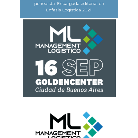
periodista. Encargada editorial en
Énfasis Logística 2021.