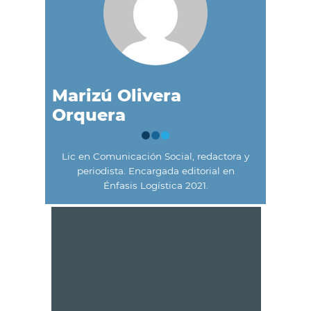
Marizú Olivera
Orquera
Lic en Comunicación Social, redactora y
periodista. Encargada editorial en
Énfasis Logística 2021.