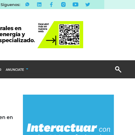
Síguenos:
R
ANUNCIATE
Publicidad Display
Email Marketing
Branded Content
Publicidad Revista
ren en