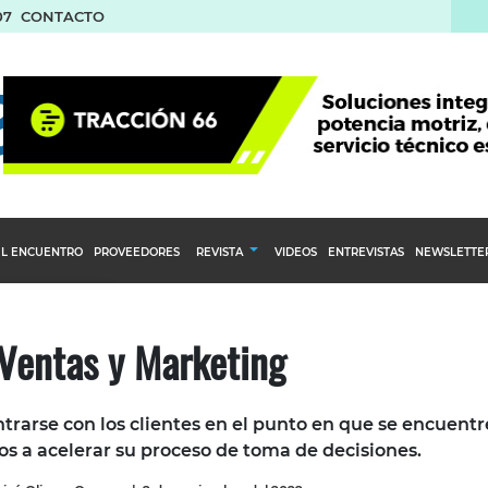
07
CONTACTO
L ENCUENTRO
PROVEEDORES
REVISTA
VIDEOS
ENTREVISTAS
NEWSLETTE
Calendario Editorial
to y compras
Ediciones Anteriores
Ventas y Marketing
nventarios
inistro del Agro
rarse con los clientes en el punto en que se encuent
stribución
os a acelerar su proceso de toma de decisiones.