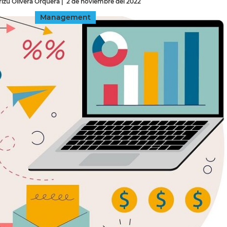
izú Olivera Orquera
|
2 de noviembre del 2022
Management
INGRESAR
SUSCRÍBASE