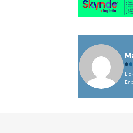
Ma
Lic
Enc