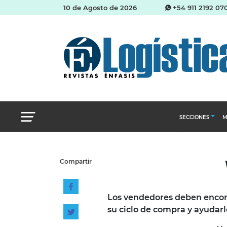
10 de Agosto de 2026
+54 911 2192 07
SECCIONES
M
Abastecimien
Compartir
Almacenes e i
Cadena de Sum
Los vendedores deben encont
Logística y di
su ciclo de compra y ayudarl
Management