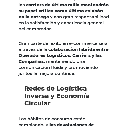
los
carriers de última milla mantendrán
su papel crítico como último eslabón
en la entrega
y con gran responsabilidad
en la satisfacción y experiencia general
del comprador.
Gran parte del éxito en e-commerce será
a través de la
colaboración híbrida entre
Operadores Logísticos, Carriers y las
Compañías
, manteniendo una
comunicación fluida y promoviendo
juntos la mejora continua.
Redes de Logística
Inversa y Economía
Circular
Los hábitos de consumo están
cambiando, y
las devoluciones de