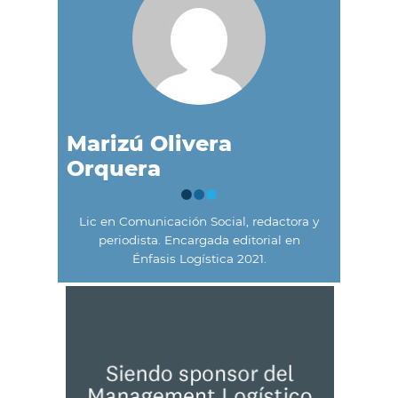
Marizú Olivera
Orquera
Lic en Comunicación Social, redactora y
periodista. Encargada editorial en
Énfasis Logística 2021.