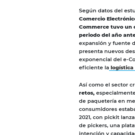
Según datos del estu
Comercio Electrónic
Commerce tuvo un c
periodo del año ante
expansión y fuente d
presenta nuevos desa
exponencial del e-C
eficiente la
logística
Así como el sector 
retos,
especialmente 
de paquetería en men
consumidores estaba
2021, con pickit lan
de pickers, una plat
intención y capacida