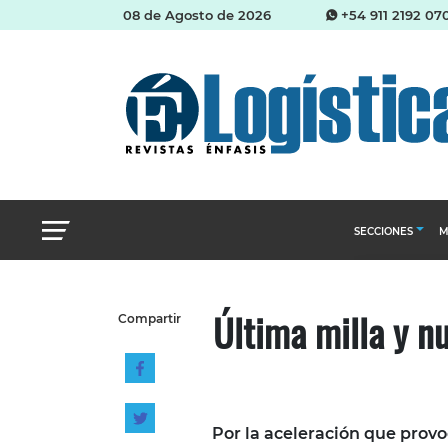
08 de Agosto de 2026
+54 911 2192 07
SECCIONES
M
Abastecimien
Última milla y n
Compartir
Almacenes e i
Cadena de Sum
Logística y di
Management
Por la aceleración que prov