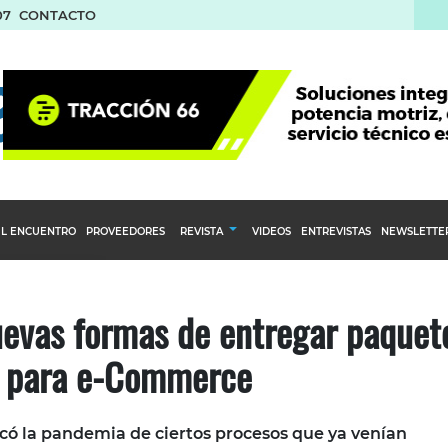
07
CONTACTO
L ENCUENTRO
PROVEEDORES
REVISTA
VIDEOS
ENTREVISTAS
NEWSLETTE
Calendario Editorial
to y compras
Ediciones Anteriores
uevas formas de entregar paquet
nventarios
para e-Commerce
inistro del Agro
stribución
ocó la pandemia de ciertos procesos que ya venían