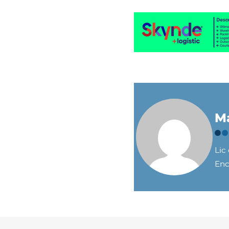
Ma
Lic
Enc