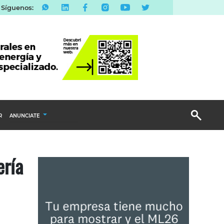
Síguenos:
R
ANUNCIATE
Publicidad Display
ería
Email Marketing
Branded Content
Publicidad Revista