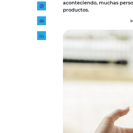
aconteciendo, muchas person
Tecnología
productos.
Transporte
M