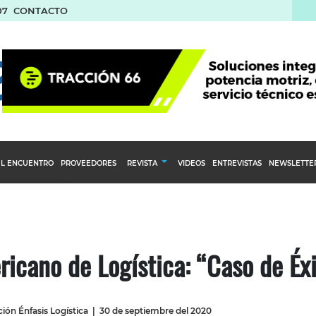
07
CONTACTO
L ENCUENTRO
PROVEEDORES
REVISTA
VIDEOS
ENTREVISTAS
NEWSLETTE
Calendario Editorial
to y compras
Ediciones Anteriores
nventarios
cano de Logística: “Caso de Éxi
inistro del Agro
stribución
ión Énfasis Logística
|
30 de septiembre del 2020