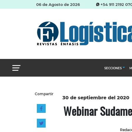
06 de Agosto de 2026
+54 911 2192 07
SECCIONES
M
Abastecimien
Compartir
Almacenes e i
30 de septiembre del 2020
Webinar Sudameri
Cadena de Sum
Logística y di
Management
Redacc