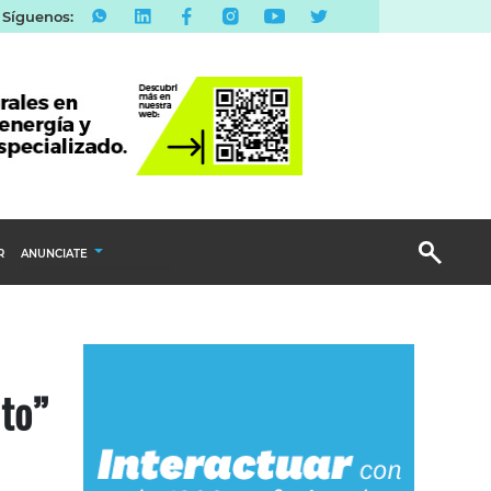
Síguenos:
R
ANUNCIATE
Publicidad Display
Email Marketing
Branded Content
to”
Publicidad Revista