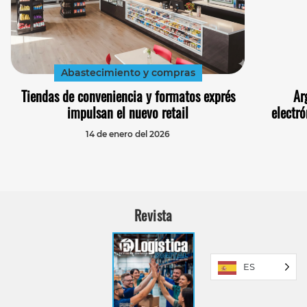
Abastecimiento y compras
Tiendas de conveniencia y formatos exprés
Ar
impulsan el nuevo retail
electró
14 de enero del 2026
Revista
ES