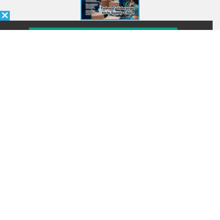
INGRESAR
SUSCRÍBASE
+54 911 2192 0707
CONTACTO
MANAGEMENT LOGISTICO