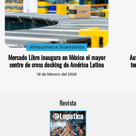
Almacenes e inventarios
Mercado Libre inaugura en México el mayor
Au
centro de cross docking de América Latina
te
18 de febrero del 2026
Revista