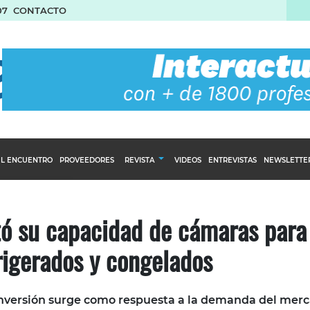
07
CONTACTO
L ENCUENTRO
PROVEEDORES
REVISTA
VIDEOS
ENTREVISTAS
NEWSLETTE
Calendario Editorial
to y compras
Ediciones Anteriores
tó su capacidad de cámaras para
nventarios
rigerados y congelados
inistro del Agro
stribución
 inversión surge como respuesta a la demanda del mer