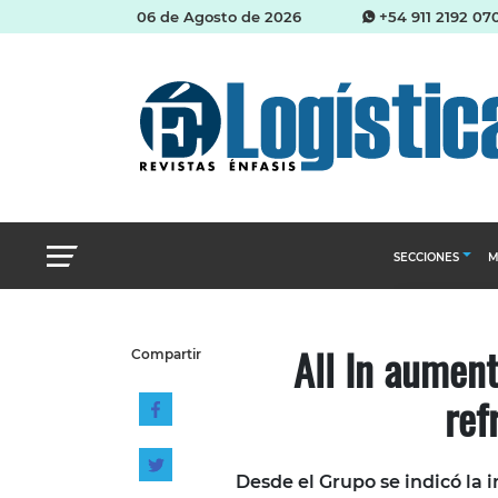
06 de Agosto de 2026
+54 911 2192 07
SECCIONES
M
Abastecimien
All In aumen
Compartir
Almacenes e i
ref
Cadena de Sum
Logística y di
Management
Desde el Grupo se indicó la