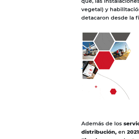
que, las instalacione
vegetal) y habilitaci
detacaron desde la f
Además de los
servi
distribución,
en
2021