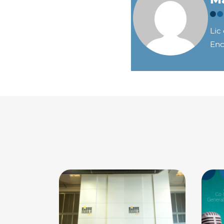
Lic
Enc