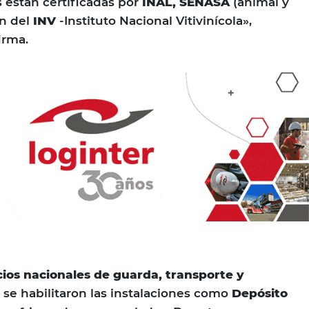
s están certificadas por
INAL, SENASA
(animal y
ón del
INV
-Instituto Nacional Vitivinícola»,
irma.
cios nacionales de guarda, transporte y
se habilitaron las instalaciones como
Depósito