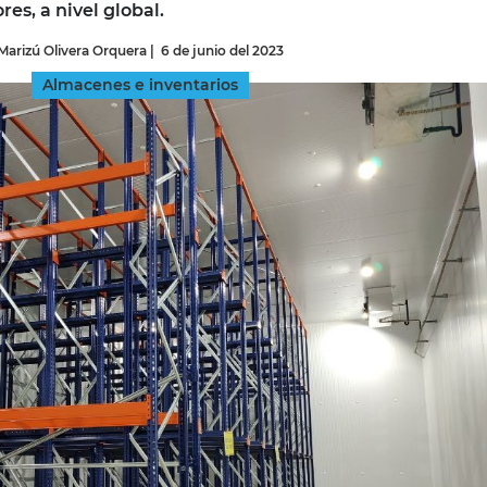
es, a nivel global.
Marizú Olivera Orquera
|
6 de junio del 2023
INGRESAR
Almacenes e inventarios
SUSCRÍBASE