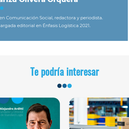
 en Comunicación Social, redactora y periodista.
argada editorial en Énfasis Logística 2021.
Te podría interesar