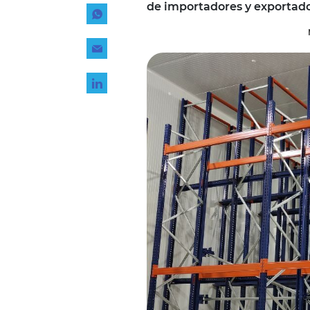
de importadores y exportador
Tecnología
Transporte