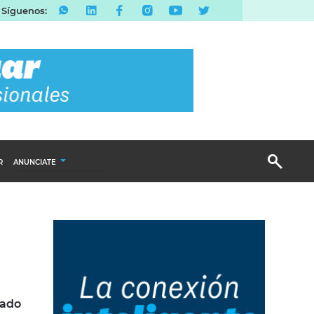
Síguenos:
R
ANUNCIATE
Publicidad Display
Email Marketing
Branded Content
Publicidad Revista
cado