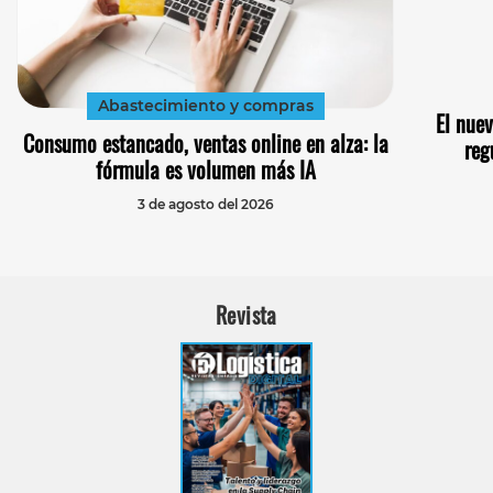
Abastecimiento y compras
El nue
Consumo estancado, ventas online en alza: la
reg
fórmula es volumen más IA
3 de agosto del 2026
Revista