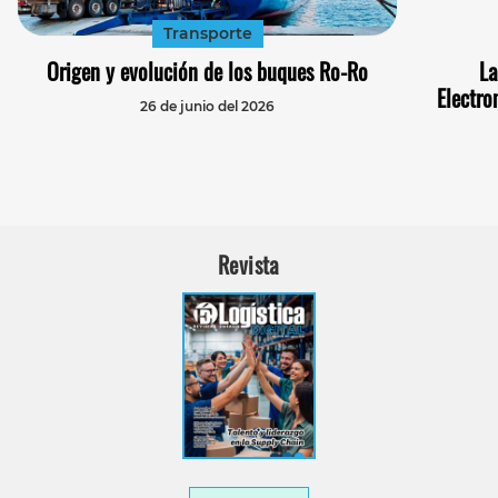
Transporte
Origen y evolución de los buques Ro-Ro
La
Electro
26 de junio del 2026
Revista