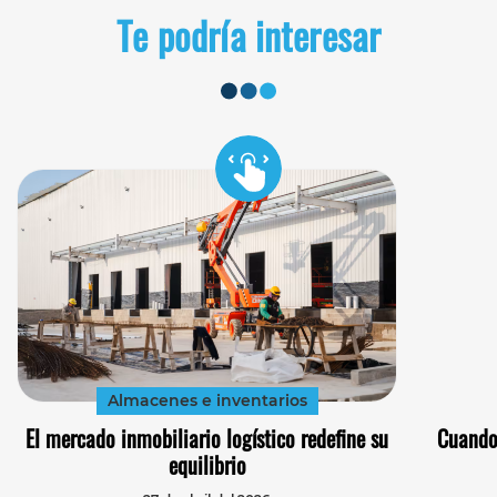
Te podría interesar
Almacenes e inventarios
El mercado inmobiliario logístico redefine su
Cuando
equilibrio