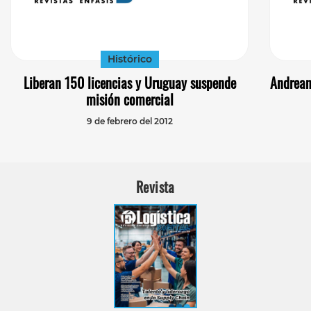
Histórico
Liberan 150 licencias y Uruguay suspende
Andrean
misión comercial
9 de febrero del 2012
Revista