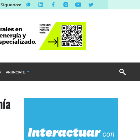
Síguenos:
R
ANUNCIATE
Publicidad Display
hía
Email Marketing
Branded Content
Publicidad Revista