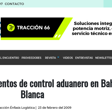
07
CONTACTO
L ENCUENTRO
PROVEEDORES
REVISTA
VIDEOS
ENTREVISTAS
NEWSLETTE
Calendario Editorial
to y compras
Ediciones Anteriores
ntos de control aduanero en Ba
nventarios
Blanca
inistro del Agro
stribución
cción Énfasis Logística
|
23 de febrero del 2009