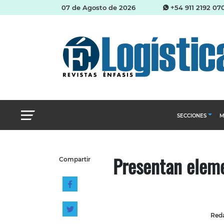
07 de Agosto de 2026
+54 911 2192 07
SECCIONES
M
Abastecimien
Presentan eleme
Compartir
Almacenes e i
Cadena de Sum
Logística y di
Management
Reda