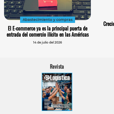
Abastecimiento y compras
Creci
El E-commerce ya es la principal puerta de
entrada del comercio ilícito en las Américas
14 de julio del 2026
Revista