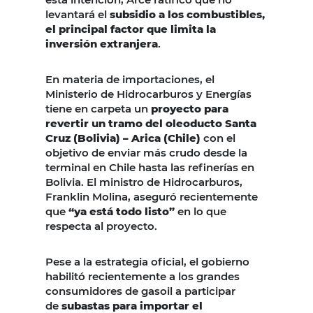
levantará el
subsidio a los combustibles,
el principal factor que limita la
inversión extranjera
.
En materia de importaciones, el
Ministerio de Hidrocarburos y Energías
tiene en carpeta un
proyecto para
revertir un tramo del oleoducto
Santa
Cruz (Bolivia) – Arica
(Chile)
con el
objetivo de enviar más crudo desde la
terminal en Chile hasta las refinerías en
Bolivia. El ministro de Hidrocarburos,
Franklin Molina, aseguró recientemente
que
“ya está todo listo”
en lo que
respecta al proyecto.
Pese a la estrategia oficial, el gobierno
habilitó recientemente a los grandes
consumidores de gasoil a participar
de
subastas para importar el