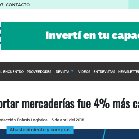
07
CONTACTO
L ENCUENTRO
PROVEEDORES
REVISTA
VIDEOS
ENTREVISTAS
NEWSLETTE
Calendario Editorial
to y compras
Ediciones Anteriores
ortar mercaderías fue 4% más c
nventarios
inistro del Agro
dacción Énfasis Logística
|
5 de abril del 2018
stribución
Abastecimiento y compras