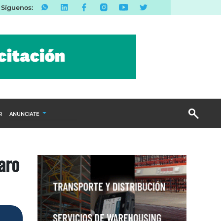
Síguenos:
R
ANUNCIATE
Publicidad Display
aro
Email Marketing
Branded Content
Publicidad Revista