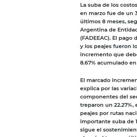
La suba de los costo
en marzo fue de un 3
últimos 8 meses, seg
Argentina de Entida
(FADEEAC). El pago d
y los peajes fueron l
incremento que deben
8.67% acumulado en e
El marcado incremen
explica por las vari
componentes del sec
treparon un 22.27%, e
peajes por rutas naci
importante suba de 
sigue el sostenimien