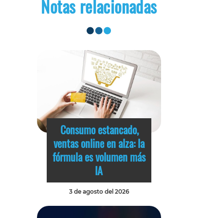
Notas relacionadas
Consumo estancado,
ventas online en alza: la
fórmula es volumen más
IA
3 de agosto del 2026