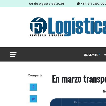
06 de Agosto de 2026
+54 911 2192 07
SECCIONES
M
Abastecimien
En marzo transp
Compartir
Almacenes e i
Cadena de Sum
Re
Logística y di
Management