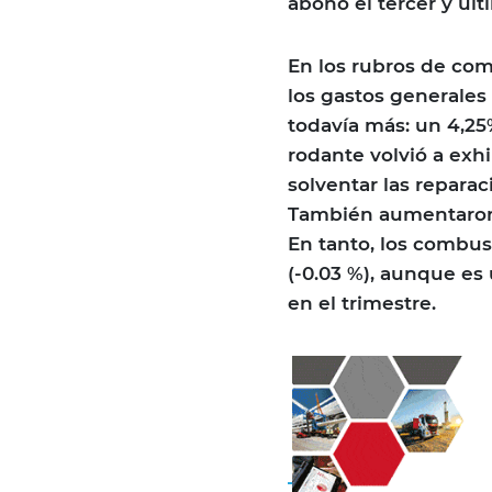
abonó el tercer y últ
En los rubros de co
los gastos generales
todavía más: un 4,25%
rodante volvió a exh
solventar las repara
También aumentaron l
En tanto, los combu
(-0.03 %), aunque es
en el trimestre.